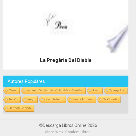
La Pregària Del Diable
Autores Populares
Otros
Instituto De Historia Y Heraldica Familiar
Aavv
Spanyolca
Aa Vv
Inegi
Corin Tellado
Varios Autores
Nick Snels
Deepak Chopra
©Descarga Libros Online 2026
Mapa Web
Random Libros