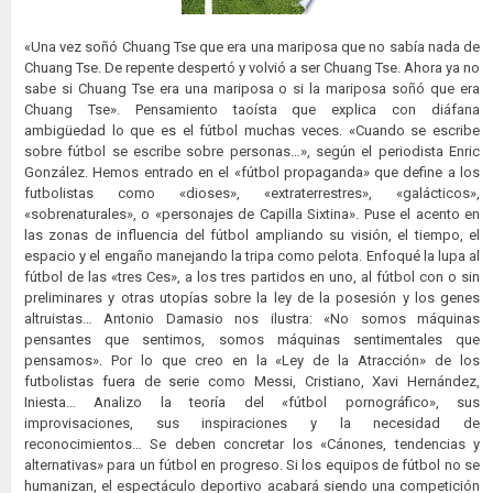
«Una vez soñó Chuang Tse que era una mariposa que no sabía nada de
Chuang Tse. De repente despertó y volvió a ser Chuang Tse. Ahora ya no
sabe si Chuang Tse era una mariposa o si la mariposa soñó que era
Chuang Tse». Pensamiento taoísta que explica con diáfana
ambigüedad lo que es el fútbol muchas veces. «Cuando se escribe
sobre fútbol se escribe sobre personas…», según el periodista Enric
González. Hemos entrado en el «fútbol propaganda» que define a los
futbolistas como «dioses», «extraterrestres», «galácticos»,
«sobrenaturales», o «personajes de Capilla Sixtina». Puse el acento en
las zonas de influencia del fútbol ampliando su visión, el tiempo, el
espacio y el engaño manejando la tripa como pelota. Enfoqué la lupa al
fútbol de las «tres Ces», a los tres partidos en uno, al fútbol con o sin
preliminares y otras utopías sobre la ley de la posesión y los genes
altruistas… Antonio Damasio nos ilustra: «No somos máquinas
pensantes que sentimos, somos máquinas sentimentales que
pensamos». Por lo que creo en la «Ley de la Atracción» de los
futbolistas fuera de serie como Messi, Cristiano, Xavi Hernández,
Iniesta… Analizo la teoría del «fútbol pornográfico», sus
improvisaciones, sus inspiraciones y la necesidad de
reconocimientos… Se deben concretar los «Cánones, tendencias y
alternativas» para un fútbol en progreso. Si los equipos de fútbol no se
humanizan, el espectáculo deportivo acabará siendo una competición