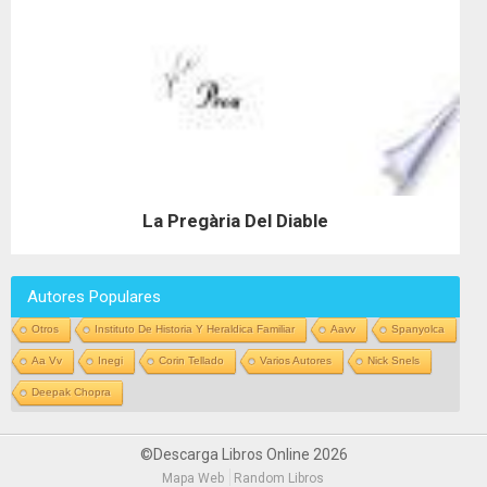
La Pregària Del Diable
Autores Populares
Otros
Instituto De Historia Y Heraldica Familiar
Aavv
Spanyolca
Aa Vv
Inegi
Corin Tellado
Varios Autores
Nick Snels
Deepak Chopra
©Descarga Libros Online 2026
Mapa Web
Random Libros