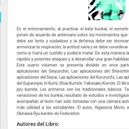
En el entrenamiento, al practicar el kata bunkai, el semete
ponen de acuerdo de antemano sobre los movimientos que van
debe ser lento y cuidadoso y la defensa debe ser técnica
armonizar la respiración, la actitud varía y se debe considera
como si fuera un cuchillo y pudiera matar. De esta manera la 
rápidos y potentes ataques y a desarrollar una gran habilidad
Este cuarto volumen se presenta dividido en once parte
aplicaciones del Seiyunchin, Las aplicaciones del Shisochi
aplicaciones del Sepai, Las aplicaciones del Kururunfo, Las ap
del Suparinpei, Iri Kumi, Shiai Kumite, Yakosaku Kumite. El libr
jiyu kumite. Los primeros son los tradicionales básicos. 
variaciones de los bunkai, resultado de estudios e investiga
acompañan al texto han sido tomadas con una cámara aut
más utilidad a los estudiantes. El autor, Higaonna Morio, e
Okinawa Ryu karate-do Federation.
Autores del Libro: