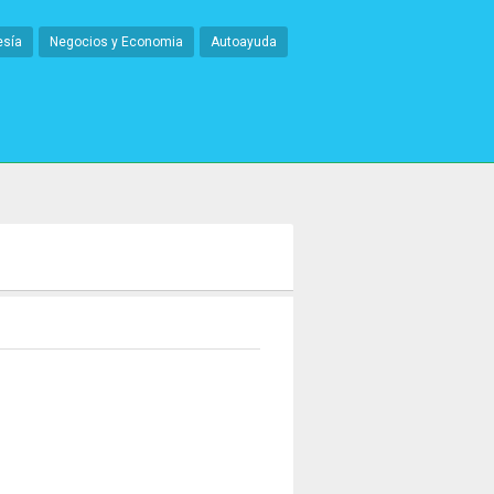
esía
Negocios y Economia
Autoayuda