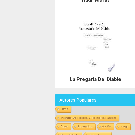
La Pregària Del Diable
Autores Populares
Otros
Instituto De Historia Y Heraldica Familiar
Aavv
Spanyolca
Aa Vv
Inegi