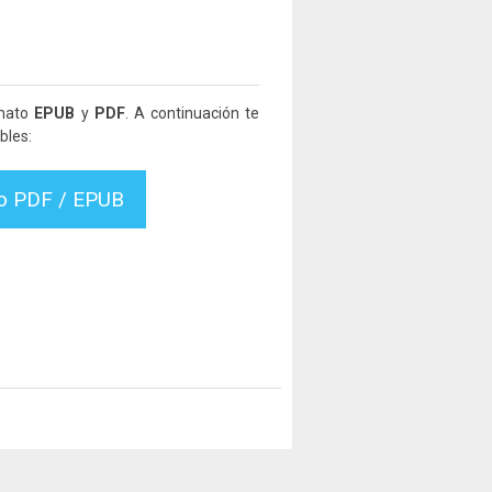
rmato
EPUB
y
PDF
. A continuación te
bles:
vo PDF / EPUB