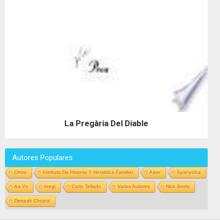
La Pregària Del Diable
Autores Populares
Otros
Instituto De Historia Y Heraldica Familiar
Aavv
Spanyolca
Aa Vv
Inegi
Corin Tellado
Varios Autores
Nick Snels
Deepak Chopra