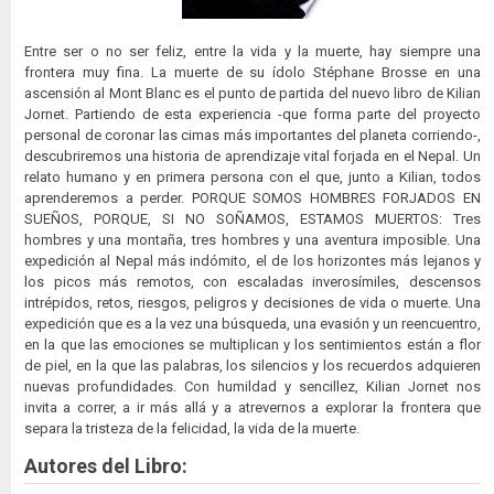
Entre ser o no ser feliz, entre la vida y la muerte, hay siempre una
frontera muy fina. La muerte de su ídolo Stéphane Brosse en una
ascensión al Mont Blanc es el punto de partida del nuevo libro de Kilian
Jornet. Partiendo de esta experiencia -que forma parte del proyecto
personal de coronar las cimas más importantes del planeta corriendo-,
descubriremos una historia de aprendizaje vital forjada en el Nepal. Un
relato humano y en primera persona con el que, junto a Kilian, todos
aprenderemos a perder. PORQUE SOMOS HOMBRES FORJADOS EN
SUEÑOS, PORQUE, SI NO SOÑAMOS, ESTAMOS MUERTOS: Tres
hombres y una montaña, tres hombres y una aventura imposible. Una
expedición al Nepal más indómito, el de los horizontes más lejanos y
los picos más remotos, con escaladas inverosímiles, descensos
intrépidos, retos, riesgos, peligros y decisiones de vida o muerte. Una
expedición que es a la vez una búsqueda, una evasión y un reencuentro,
en la que las emociones se multiplican y los sentimientos están a flor
de piel, en la que las palabras, los silencios y los recuerdos adquieren
nuevas profundidades. Con humildad y sencillez, Kilian Jornet nos
invita a correr, a ir más allá y a atrevernos a explorar la frontera que
separa la tristeza de la felicidad, la vida de la muerte.
Autores del Libro: