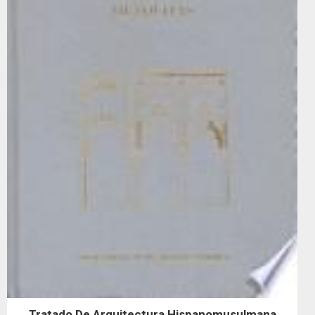
Tratado De Arquitectura Hispanomusulmana