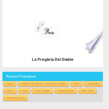
La Pregària Del Diable
Autores Populares
Otros
Instituto De Historia Y Heraldica Familiar
Aavv
Spanyolca
Aa Vv
Inegi
Corin Tellado
Varios Autores
Nick Snels
Deepak Chopra