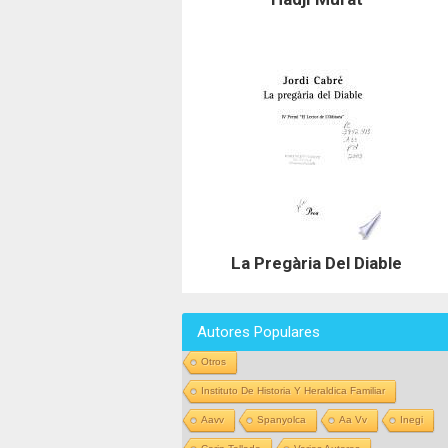
La Pregària Del Diable
Autores Populares
Otros
Instituto De Historia Y Heraldica Familiar
Aavv
Spanyolca
Aa Vv
Inegi