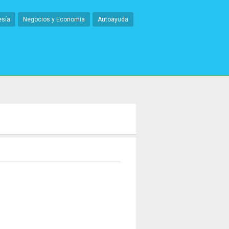
esía
Negocios y Economia
Autoayuda