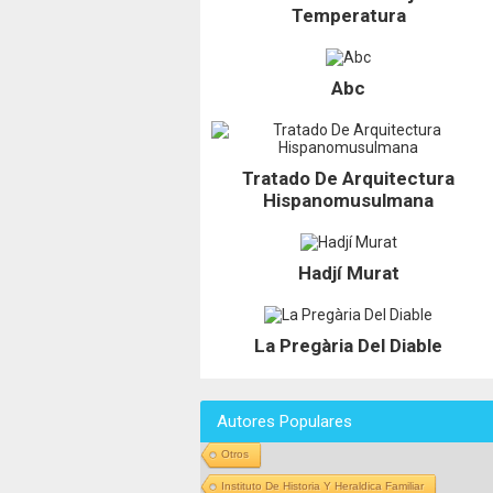
Temperatura
Abc
Tratado De Arquitectura
Hispanomusulmana
Hadjí Murat
La Pregària Del Diable
Autores Populares
Otros
Instituto De Historia Y Heraldica Familiar