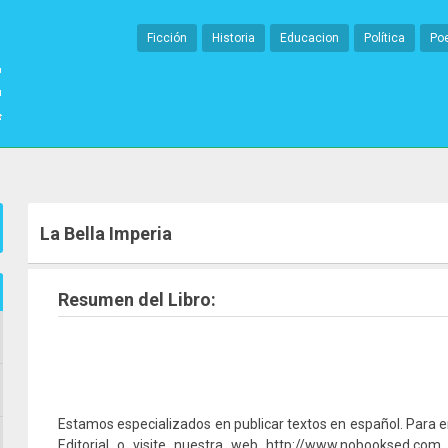
Ficción
Historia
Educacion
Política
Po
La Bella Imperia
Resumen del Libro:
Estamos especializados en publicar textos en español. Para 
Editorial o visite nuestra web http://www.nobooksed.