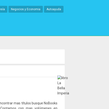
esía
Negocios y Economia
Autoayuda
encontrar mas títulos busque NoBooks
com Contamos con mas volúmenes en