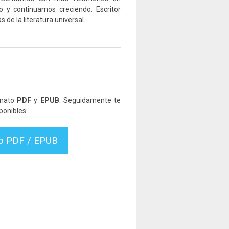
co y continuamos creciendo. Escritor
 de la literatura universal.
rmato
PDF
y
EPUB
. Seguidamente te
ponibles:
vo PDF / EPUB