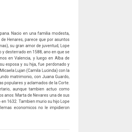
spana. Nacio en una familia modesta,
la de Henares, parece que por asuntos
emas), su gran amor de juventud, Lope
ado y desterrado en 1588, ano en que se
anos en Valencia, y luego en Alba de
 su esposa y su hija, fue perdonado y
, Micaela Lujan (Camila Lucinda) con la
undo matrimonio, con Juana Guardo,
as populares y aclamados de la Corte.
etario, aunque tambien actuo como
os anos: Marta de Nevares una de sus
o en 1632. Tambien murio su hijo Lope
roblemas economicos no le impidieron