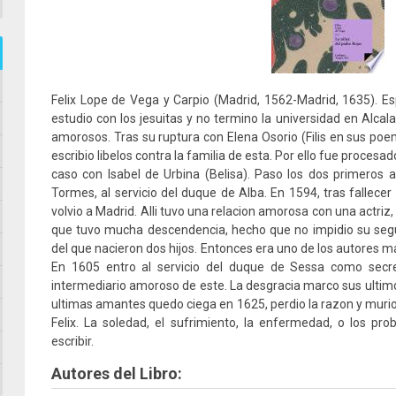
Felix Lope de Vega y Carpio (Madrid, 1562-Madrid, 1635). E
estudio con los jesuitas y no termino la universidad en Alca
amorosos. Tras su ruptura con Elena Osorio (Filis en sus po
escribio libelos contra la familia de esta. Por ello fue proces
caso con Isabel de Urbina (Belisa). Paso los dos primeros 
Tormes, al servicio del duque de Alba. En 1594, tras fallecer
volvio a Madrid. Alli tuvo una relacion amorosa con una actriz
que tuvo mucha descendencia, hecho que no impidio su seg
del que nacieron dos hijos. Entonces era uno de los autores m
En 1605 entro al servicio del duque de Sessa como secr
intermediario amoroso de este. La desgracia marco sus ultim
ultimas amantes quedo ciega en 1625, perdio la razon y muri
Felix. La soledad, el sufrimiento, la enfermedad, o los p
escribir.
Autores del Libro: