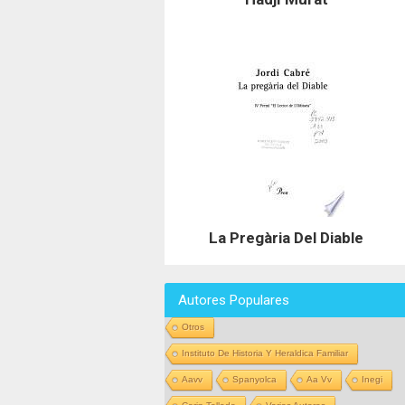
La Pregària Del Diable
Autores Populares
Otros
Instituto De Historia Y Heraldica Familiar
Aavv
Spanyolca
Aa Vv
Inegi