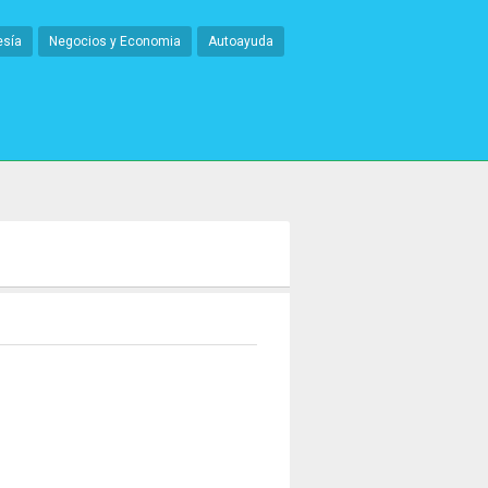
esía
Negocios y Economia
Autoayuda