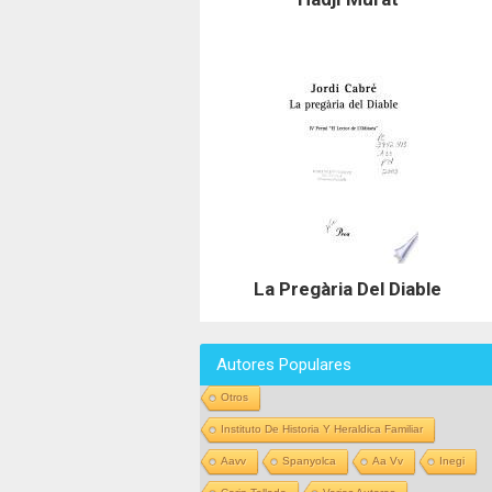
La Pregària Del Diable
Autores Populares
Otros
Instituto De Historia Y Heraldica Familiar
Aavv
Spanyolca
Aa Vv
Inegi