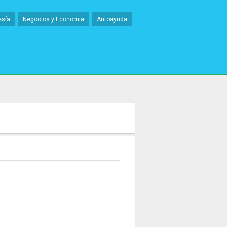
esía
Negocios y Economia
Autoayuda