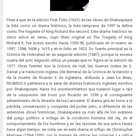
Pese a que en la edición First Folio (1623) de las obras de Shakespeare
la lista como un drama histórico, la más temprana de 1597 la define
como The tragedie of King Richard the second. Este drama histórico en
cinco actos en verso, cuyo título original es The Tragedy of King
Richard II, fue acaso escrito hacia 1595-96, publicado en in-cuarto en
1597, 1598, 1608 y 1615 y en in-folio en 1623. Su fuente principal es la
Crónica de Holinshed en su segunda edición (1587), porque la escena
cuarta del acto segundo utiliza un pasaje que no figura en la edición de
1577. Otras fuentes son la Crónica de Hall, las Guerras civiles de S.
Daniel y la traducción inglesa (de Bernera) de la Crónica de la traición y
de la muerte de Ricardo II de Inglaterra, atribuida a Jean Le Beau.
RICARDO II pertenece a la serie de dramas históricos ingleses escritos
por Shakespeare. Narra los acontecimientos que tuvieron lugar a raíz
de la usurpación del trono por Ricardo en 1399 y el consiguiente
advenimiento de la dinastía de los Lancaster. El drama gira en torno a la
pérdida, conservación y conquista del poder, pero, a diferencia de las
anteriores obras históricas, Shakespeare va más allá de los avatares
del juego político e indaga en la condición humana del rey, en el
comportamiento de los hombres y en las razones de sus actos Hasta
hace algún tiempo, se creía ver en este drama el influjo de Christopher
Marlowe (1564-1593), por la manera de utilizar las crónicas. La crítica