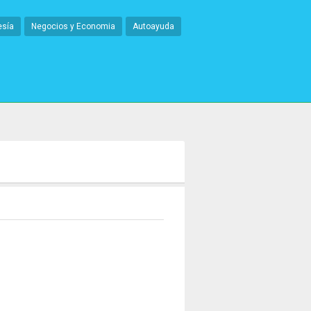
esía
Negocios y Economia
Autoayuda