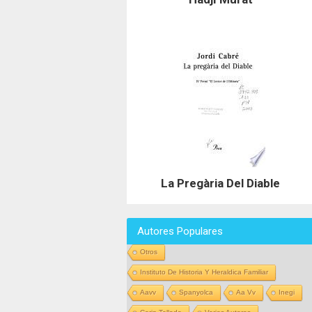
La Pregària Del Diable
Autores Populares
Otros
Instituto De Historia Y Heraldica Familiar
Aavv
Spanyolca
Aa Vv
Inegi