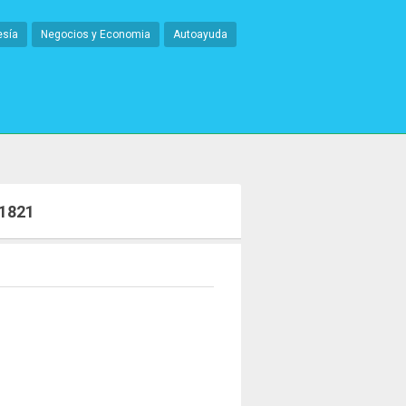
esía
Negocios y Economia
Autoayuda
 1821