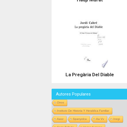
La Pregària Del Diable
Autores Populares
Otros
Instituto De Historia Y Heraldica Familiar
Aavv
Spanyolca
Aa Vv
Inegi