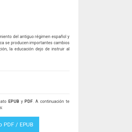
miento del antiguo régimen español y
ica se producen importantes cambios
ón, la educación dejo de instruir al
mato
EPUB
y
PDF
. A continuación te
s:
vo PDF / EPUB