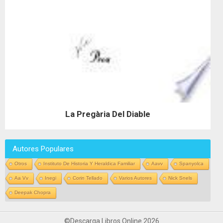
La Pregària Del Diable
Autores Populares
Otros
Instituto De Historia Y Heraldica Familiar
Aavv
Spanyolca
Aa Vv
Inegi
Corin Tellado
Varios Autores
Nick Snels
Deepak Chopra
©Descarga Libros Online 2026