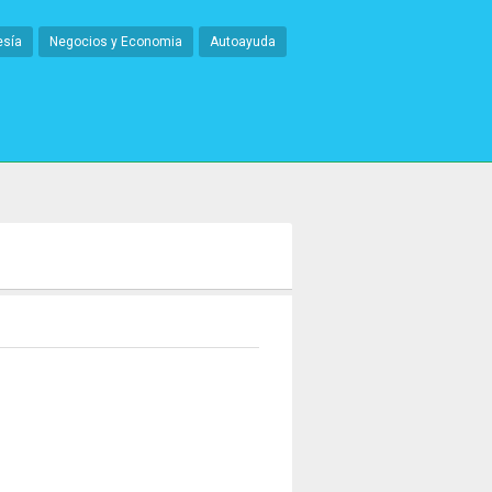
esía
Negocios y Economia
Autoayuda