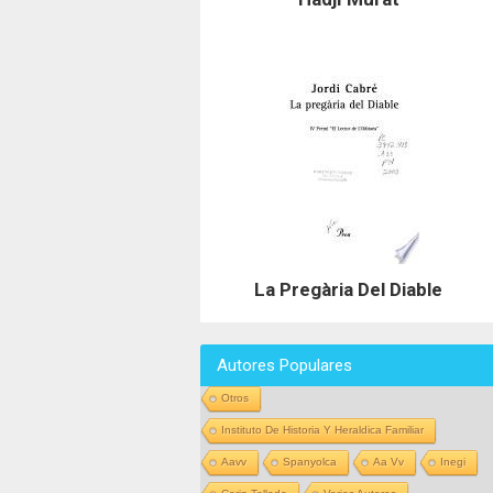
La Pregària Del Diable
Autores Populares
Otros
Instituto De Historia Y Heraldica Familiar
Aavv
Spanyolca
Aa Vv
Inegi