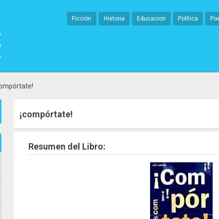
Ficción
Historia
Educacion
Política
Po
compórtate!
¡compórtate!
Resumen del Libro: