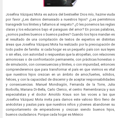
Josefina Vázquez Mota es autora del bestseller Dios mío, hazme viuda
por favor ¿Les damos demasiado a nuestros hijos? ¿Les permitimos
transgredir los límites y faltarnos al respeto? ¿O les ponemos las reglas
claras y los educamos bajo el paraguas del amor? En pocas palabras,
¿somos padres buenos o buenos padres? Cuando los hijos mandan es
el resultado de una compilación de textos de expertos en distintas
áreas que Josefina Vázquez Mota ha realizado por la preocupación de
todo padre de familia: si cada hogar es un pequeño país con sus leyes
o sin ellas, con autoridad o respuestas que la atropellan, con relaciones
armoniosas o de confrontación permanente, con prácticas honestas o
de simulación, con consecuencias y límites, o con impunidad, entonces
comprenderemos que para transformar el país en que vivimos es vital
que nuestros hijos crezcan en un ámbito de amor,fuertes, sólidos,
felices, y con la capacidad de discernir y de aceptar responsabilidades
y consecuencias. Manuel Mondragón, Fernanda de la Torre, Julia
Borbolla, Mariana Di-Bella, Carlo Clerico, el centro Remembranza y sus
especialistas y el doctor Arnoldo Kraus son las voces a las que
Josefina Vázquez Mota invita para darnos este valioso libro lleno de
anécdotas y pautas para que nuestros niños y jóvenes abandonen su
comportamiento de emperadores y crezcan siendo buenos hijos,
buenos ciudadanos. Porque cada hogar es México