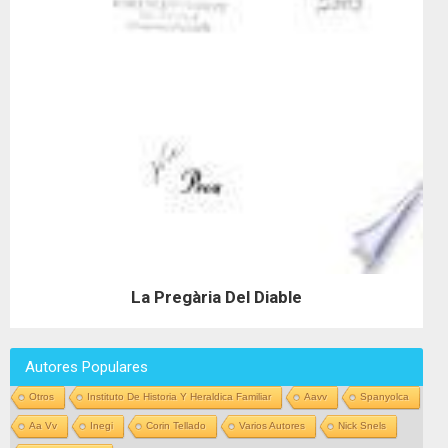
La Pregària Del Diable
Autores Populares
Otros
Instituto De Historia Y Heraldica Familiar
Aavv
Spanyolca
Aa Vv
Inegi
Corin Tellado
Varios Autores
Nick Snels