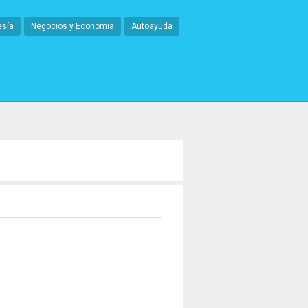
esía
Negocios y Economia
Autoayuda