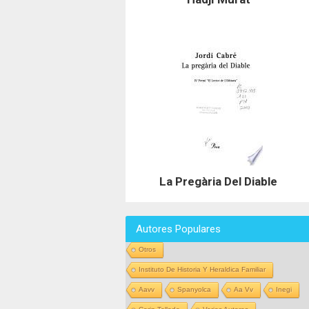
La Pregària Del Diable
Autores Populares
Otros
Instituto De Historia Y Heraldica Familiar
Aavv
Spanyolca
Aa Vv
Inegi