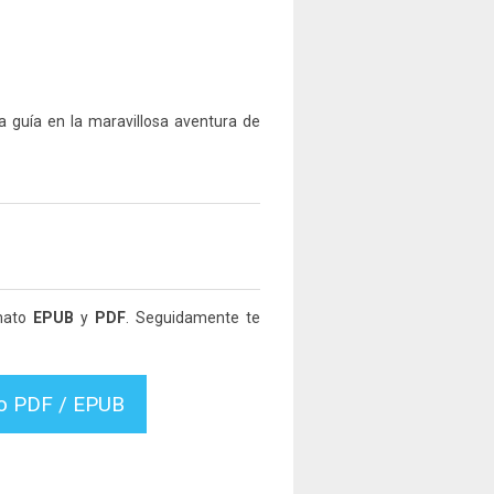
a guía en la maravillosa aventura de
rmato
EPUB
y
PDF
. Seguidamente te
vo PDF / EPUB