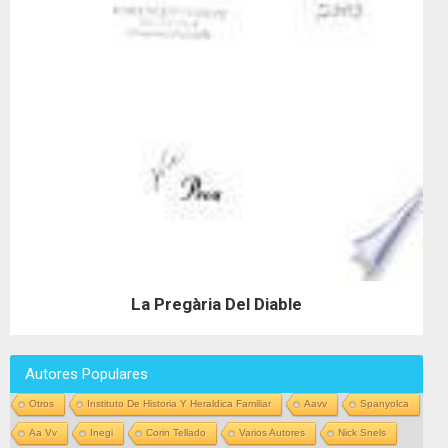
La Pregària Del Diable
Autores Populares
Otros
Instituto De Historia Y Heraldica Familiar
Aavv
Spanyolca
Aa Vv
Inegi
Corin Tellado
Varios Autores
Nick Snels