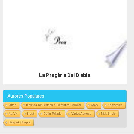
La Pregària Del Diable
Autores Populares
Otros
Instituto De Historia Y Heraldica Familiar
Aavv
Spanyolca
Aa Vv
Inegi
Corin Tellado
Varios Autores
Nick Snels
Deepak Chopra