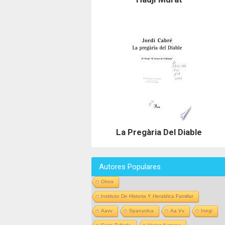
La Pregària Del Diable
Autores Populares
Otros
Instituto De Historia Y Heraldica Familiar
Aavv
Spanyolca
Aa Vv
Inegi