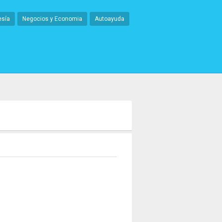
esía
Negocios y Economia
Autoayuda