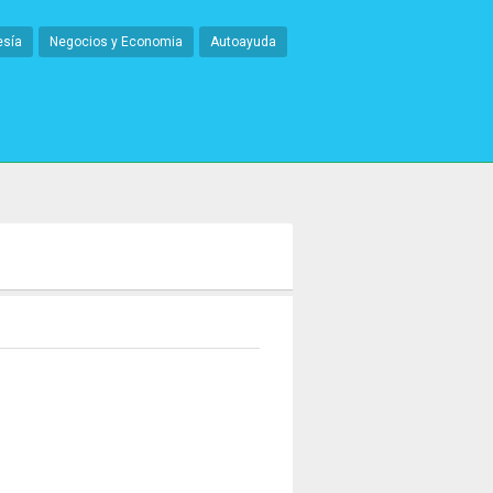
esía
Negocios y Economia
Autoayuda