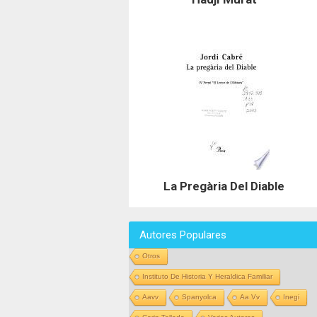
La Pregària Del Diable
Autores Populares
Otros
Instituto De Historia Y Heraldica Familiar
Aavv
Spanyolca
Aa Vv
Inegi