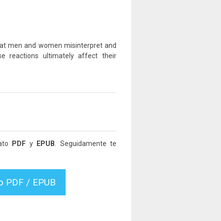
that men and women misinterpret and
 reactions ultimately affect their
mato
PDF
y
EPUB
. Seguidamente te
vo PDF / EPUB