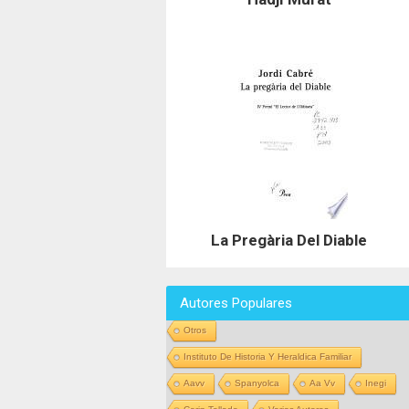
La Pregària Del Diable
Autores Populares
Otros
Instituto De Historia Y Heraldica Familiar
Aavv
Spanyolca
Aa Vv
Inegi