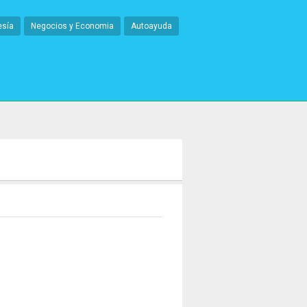
esía
Negocios y Economia
Autoayuda