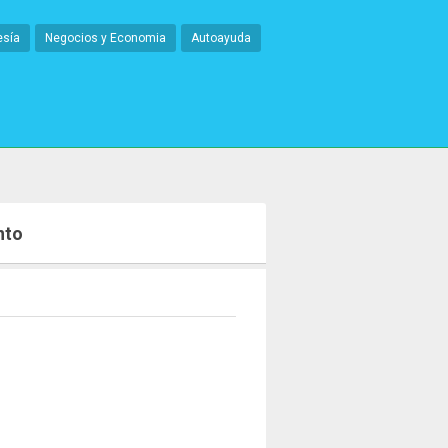
esía
Negocios y Economia
Autoayuda
nto