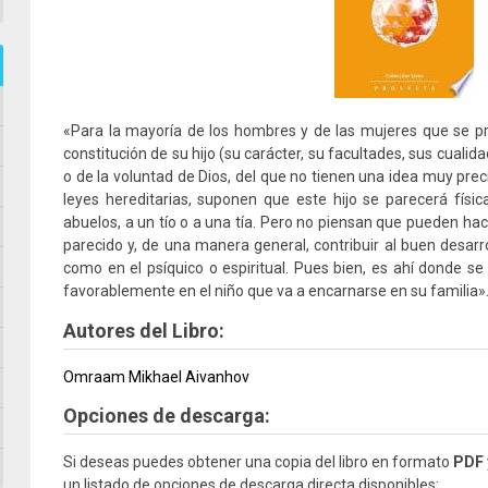
«Para la mayoría de los hombres y de las mujeres que se p
constitución de su hijo (su carácter, su facultades, sus cuali
o de la voluntad de Dios, del que no tienen una idea muy prec
leyes hereditarias, suponen que este hijo se parecerá fís
abuelos, a un tío o a una tía. Pero no piensan que pueden hac
parecido y, de una manera general, contribuir al buen desarrol
como en el psíquico o espiritual. Pues bien, es ahí donde se
favorablemente en el niño que va a encarnarse en su famili
Autores del Libro:
Omraam Mikhael Aivanhov
Opciones de descarga:
Si deseas puedes obtener una copia del libro en formato
PDF
un listado de opciones de descarga directa disponibles: