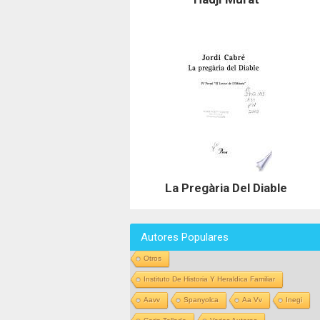
La Pregària Del Diable
Autores Populares
Otros
Instituto De Historia Y Heraldica Familiar
Aavv
Spanyolca
Aa Vv
Inegi