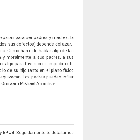
reparan para ser padres y madres, la
dades, sus defectos) depende del azar…
isa. Como han oído hablar algo de las
ica y moralmente a sus padres, a sus
er algo para favorecer o impedir este
lo de su hijo tanto en el plano físico
 equivocan. Los padres pueden influir
a». Omraam Mikhaël Aïvanhov
y
EPUB
. Seguidamente te detallamos