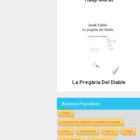
La Pregària Del Diable
Autores Populares
Otros
Instituto De Historia Y Heraldica Familiar
Aavv
Spanyolca
Aa Vv
Inegi