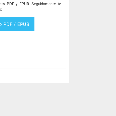
mato
PDF
y
EPUB
. Seguidamente te
s:
vo PDF / EPUB