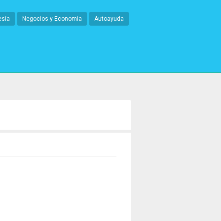
esía
Negocios y Economia
Autoayuda