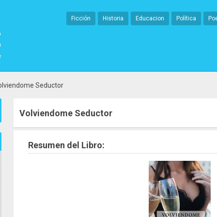
Ficción
Historia
Educacion
Política
Po
olviendome Seductor
Volviendome Seductor
Resumen del Libro: