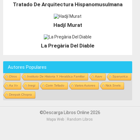
Tratado De Arquitectura Hispanomusulmana
Hadjí Murat
La Pregària Del Diable
Autores Populares
Otros
Instituto De Historia Y Heraldica Familiar
Aavv
Spanyolca
Aa Vv
Inegi
Corin Tellado
Varios Autores
Nick Snels
Deepak Chopra
©Descarga Libros Online 2026
Mapa Web
Random Libros