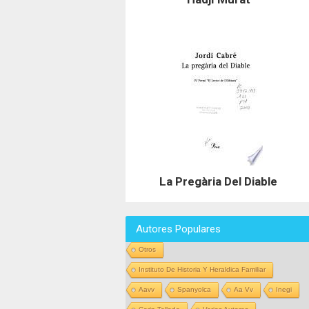
La Pregària Del Diable
Autores Populares
Otros
Instituto De Historia Y Heraldica Familiar
Aavv
Spanyolca
Aa Vv
Inegi