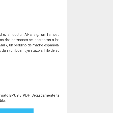
re, el doctor Alkærsig, un famoso
Las dos hermanas se incorporan a las
Malik, un beduino de madre española.
dan «un buen tijeretazo al hilo de su
ormato
EPUB
y
PDF
. Seguidamente te
bles: