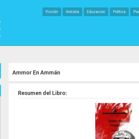
Ficción
Historia
Educacion
Política
Po
Ammor En Ammán
Resumen del Libro: