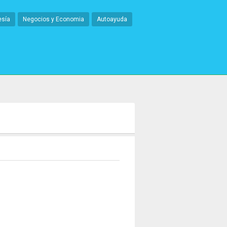
esía
Negocios y Economia
Autoayuda