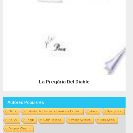
La Pregària Del Diable
Autores Populares
Otros
Instituto De Historia Y Heraldica Familiar
Aavv
Spanyolca
Aa Vv
Inegi
Corin Tellado
Varios Autores
Nick Snels
Deepak Chopra