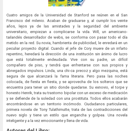
Cuatro amigos de la Universidad de Stanford se reúnen en el San
Francisco del milenio. Acaban de graduarse y, al cumplir los veinte
años, lejos ya de las amistades y la seguridad del ambiente
universitario, empiezan a complicarse la vida. Will, un americano-
tailandés desarrollador de webs, se conforma con pasar todo el día
metido en la red. Su novia, hambrienta de publicidad, le enredará en un
peculiar proyecto digital. Cuando el jefe de Cory muere de un infarto
repentino, heredará la dirección de una institución sin ánimo de lucro
que está totalmente endeudada. Vive con su padre, un difícil
compañero de piso, y tendrá que enfrentarse con sus propios y
abnegados impulsos. Linda, una chi-ca precoz y algo mezquina, está
segura de que alcanzará la fama literaria. Pero pasa las noches
colocada, de fiesta en fiesta, y se aprovecha de los solteros que se
encuentra para tener un sitio donde quedarse. Su exnovio, el torpe y
honesto Henrik, trata su trastorno bipolar con un exceso de medicación
y se defiende de la soledad con una prostituta. Todos ellos acabarán
encontrándose en un territorio incómodo. Ciudadanos particulares,
primera novela de Tony Tulathimutte, trata de las contradicciones del
nuevo siglo y tiene un estilo que engancha y golpea. Una novela
inteligente y a la vez emocionante y llena de vida.
Autores del Libro: