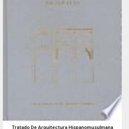
Tratado De Arquitectura Hispanomusulmana