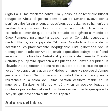
Siglo I a.C. Tras rebelarse contra Sila, y después de tener que buscar
refugio en África, el general romano Quinto Sertorio avanza por la
península ibérica sin encontrar oposición. Los lusitanos se han unido a
sus huestes, y son pocos los que se atreven a enfrentársele, aunque se
extiende el rumor de que Roma ha armado otro ejército al mando de
Cneo Pompeyo para intentar acabar con él. Contrebia Leucade, la
Ciudad Blanca, es la joya de Celtiberia. Asentada al borde de un
acantilado, es prácticamente inexpugnable. Está gobernada por un
Consejo controlado por Ambón, caudillo que años atrás ya se enfrentó
en el campo de batalla a Sertorio, al que odia profundamente. Cuando
Sertorio y su ejército aparecen a las puertas de Contrebia y piden un
elevado tributo, Ambón ordena resistir cueste lo que cueste: no quiere
verse involucrado en la guerra civil de los romanos y sabe que el tiempo
juega a su favor. Sertorio asedia la ciudad. Pero la clave para la
resistencia o la caída del último bastión celtíbero reside en un
muchacho, Kalaitos, el hijo de Ambón, y en un esclavo llegado a
Contrebia poco antes del asedio, un hombre que no es lo que aparenta
ser y del que dependerá el futuro de Hispania.
Autores del Libro: