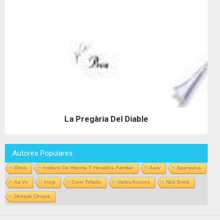
La Pregària Del Diable
Autores Populares
Otros
Instituto De Historia Y Heraldica Familiar
Aavv
Spanyolca
Aa Vv
Inegi
Corin Tellado
Varios Autores
Nick Snels
Deepak Chopra