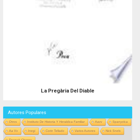
La Pregària Del Diable
Autores Populares
Otros
Instituto De Historia Y Heraldica Familiar
Aavv
Spanyolca
Aa Vv
Inegi
Corin Tellado
Varios Autores
Nick Snels
Deepak Chopra