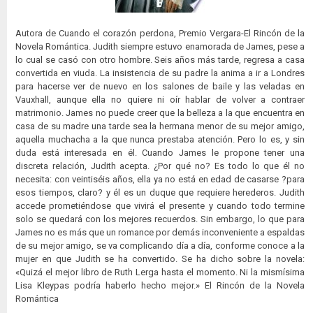
Autora de Cuando el corazón perdona, Premio Vergara-El Rincón de la
Novela Romántica. Judith siempre estuvo enamorada de James, pese a
lo cual se casó con otro hombre. Seis años más tarde, regresa a casa
convertida en viuda. La insistencia de su padre la anima a ir a Londres
para hacerse ver de nuevo en los salones de baile y las veladas en
Vauxhall, aunque ella no quiere ni oír hablar de volver a contraer
matrimonio. James no puede creer que la belleza a la que encuentra en
casa de su madre una tarde sea la hermana menor de su mejor amigo,
aquella muchacha a la que nunca prestaba atención. Pero lo es, y sin
duda está interesada en él. Cuando James le propone tener una
discreta relación, Judith acepta. ¿Por qué no? Es todo lo que él no
necesita: con veintiséis años, ella ya no está en edad de casarse ?para
esos tiempos, claro? y él es un duque que requiere herederos. Judith
accede prometiéndose que vivirá el presente y cuando todo termine
solo se quedará con los mejores recuerdos. Sin embargo, lo que para
James no es más que un romance por demás inconveniente a espaldas
de su mejor amigo, se va complicando día a día, conforme conoce a la
mujer en que Judith se ha convertido. Se ha dicho sobre la novela:
«Quizá el mejor libro de Ruth Lerga hasta el momento. Ni la mismísima
Lisa Kleypas podría haberlo hecho mejor.» El Rincón de la Novela
Romántica