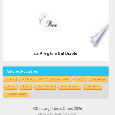
La Pregària Del Diable
Autores Populares
Otros
Instituto De Historia Y Heraldica Familiar
Aavv
Spanyolca
Aa Vv
Inegi
Corin Tellado
Varios Autores
Nick Snels
Deepak Chopra
©Descarga Libros Online 2026
Mapa Web
Random Libros