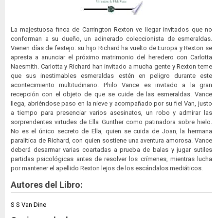
La majestuosa finca de Carrington Rexton ve llegar invitados que no
conforman a su dueño, un adinerado coleccionista de esmeraldas.
Vienen días de festejo: su hijo Richard ha vuelto de Europa y Rexton se
apresta a anunciar el próximo matrimonio del heredero con Carlotta
Naesmith. Carlotta y Richard han invitado a mucha gente y Rexton teme
que sus inestimables esmeraldas estén en peligro durante este
acontecimiento multitudinario. Philo Vance es invitado a la gran
recepción con el objeto de que se cuide de las esmeraldas. Vance
llega, abriéndose paso en la nieve y acompañado por su fiel Van, justo
a tiempo para presenciar varios asesinatos, un robo y admirar las
sorprendentes virtudes de Ella Gunther como patinadora sobre hielo.
No es el único secreto de Ella, quien se cuida de Joan, la hermana
paralítica de Richard, con quien sostiene una aventura amorosa. Vance
deberá desarmar varias coartadas a prueba de balas y jugar sutiles
partidas psicológicas antes de resolver los crímenes, mientras lucha
por mantener el apellido Rexton lejos de los escándalos mediáticos.
Autores del Libro:
S S Van Dine