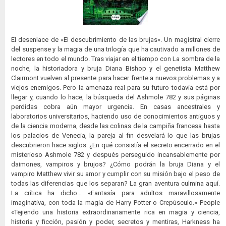
El desenlace de «El descubrimiento de las brujas». Un magistral cierre
del suspense y la magia de una trilogía que ha cautivado a millones de
lectores en todo el mundo. Tras viajar en el tiempo con La sombra de la
noche, la historiadora y bruja Diana Bishop y el genetista Matthew
Clairmont vuelven al presente para hacer frente a nuevos problemas y a
viejos enemigos. Pero la amenaza real para su futuro todavía está por
llegar y, cuando lo hace, la búsqueda del Ashmole 782 y sus páginas
perdidas cobra aún mayor urgencia. En casas ancestrales y
laboratorios universitarios, haciendo uso de conocimientos antiguos y
de la ciencia moderna, desde las colinas de la campiña francesa hasta
los palacios de Venecia, la pareja al fin desvelará lo que las brujas
descubrieron hace siglos. ¿En qué consistía el secreto encerrado en el
misterioso Ashmole 782 y después perseguido incansablemente por
daimones, vampiros y brujos? ¿Cómo podrán la bruja Diana y el
vampiro Matthew vivir su amor y cumplir con su misión bajo el peso de
todas las diferencias que los separan? La gran aventura culmina aquí.
La crítica ha dicho… «Fantasía para adultos maravillosamente
imaginativa, con toda la magia de Harry Potter o Crepúsculo.» People
«Tejiendo una historia extraordinariamente rica en magia y ciencia,
historia y ficción, pasión y poder, secretos y mentiras, Harkness ha