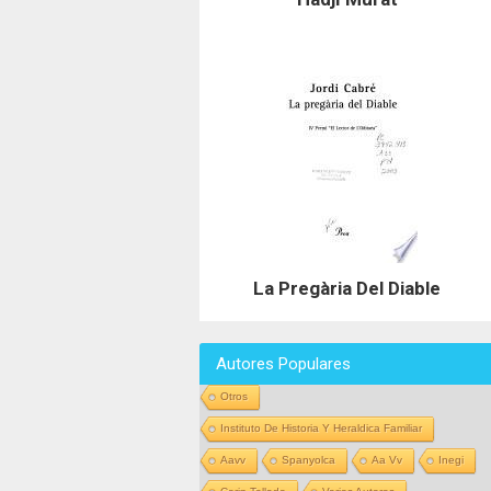
La Pregària Del Diable
Autores Populares
Otros
Instituto De Historia Y Heraldica Familiar
Aavv
Spanyolca
Aa Vv
Inegi