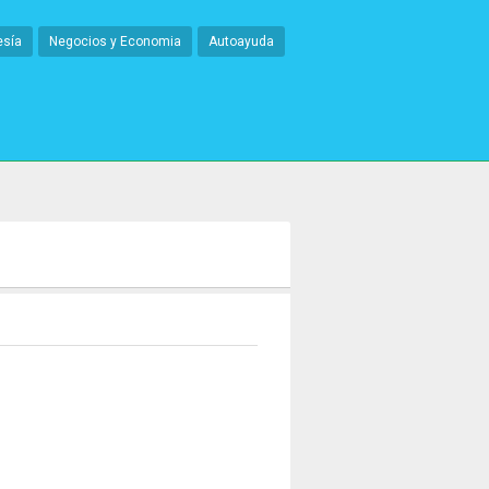
esía
Negocios y Economia
Autoayuda