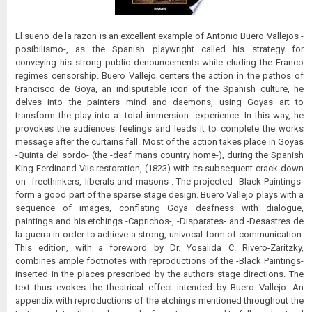
El sueno de la razon is an excellent example of Antonio Buero Vallejos -
posibilismo-, as the Spanish playwright called his strategy for
conveying his strong public denouncements while eluding the Franco
regimes censorship. Buero Vallejo centers the action in the pathos of
Francisco de Goya, an indisputable icon of the Spanish culture, he
delves into the painters mind and daemons, using Goyas art to
transform the play into a -total immersion- experience. In this way, he
provokes the audiences feelings and leads it to complete the works
message after the curtains fall. Most of the action takes place in Goyas
-Quinta del sordo- (the -deaf mans country home-), during the Spanish
King Ferdinand VIIs restoration, (1823) with its subsequent crack down
on -freethinkers, liberals and masons-. The projected -Black Paintings-
form a good part of the sparse stage design. Buero Vallejo plays with a
sequence of images, conflating Goya deafness with dialogue,
paintings and his etchings -Caprichos-, -Disparates- and -Desastres de
la guerra in order to achieve a strong, univocal form of communication.
This edition, with a foreword by Dr. Yosalida C. Rivero-Zaritzky,
combines ample footnotes with reproductions of the -Black Paintings-
inserted in the places prescribed by the authors stage directions. The
text thus evokes the theatrical effect intended by Buero Vallejo. An
appendix with reproductions of the etchings mentioned throughout the