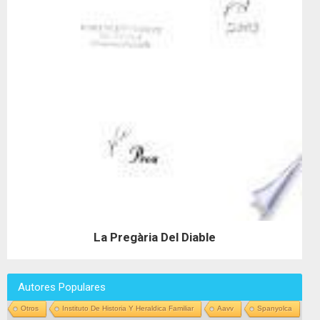
La Pregària Del Diable
Autores Populares
Otros
Instituto De Historia Y Heraldica Familiar
Aavv
Spanyolca