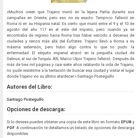
«Muchos creen que Trajano murió en la lejana Partia durante sus
campañas en Oriente, pero eso no es exacto. Tampoco falleció en
Roma ni en su Hispania natal. Es cierto que murió entre el 9 y el 10 de
agosto del año 117 en el este del imperio, pero cuando ya se
encontraba de regreso hacia Roma tras haber vencido a decenas de
ciudades y reinos más allá del Éufrates. Trajano llevó a Roma a su
máxima extensión, pero hubo algo contra lo que no pudo: la
enfermedad. El séquito imperial atracó en la pequeña ciudad de
Selinus, al sur de Turquía. Allí, Marco Ulpio Trajano falleció. Después de
más de tres mil páginas y casi siete años relatando la vida de Trajano,
no pude resistirme a la tentación de buscar esa ciudad y visitar el lugar
donde Trajano vio su último atardecer.» Santiago Posteguillo
Autores del Libro:
Santiago Posteguillo
Opciones de descarga:
Si lo deseas puedes obtener una copia de este libro en formato
EPUB
y
PDF
. A continuación te detallamos un listado de opciones de descarga
disponibles: