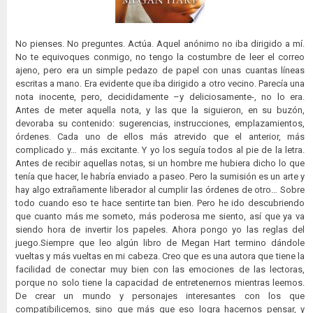
No pienses. No preguntes. Actúa. Aquel anónimo no iba dirigido a mí.
No te equivoques conmigo, no tengo la costumbre de leer el correo
ajeno, pero era un simple pedazo de papel con unas cuantas líneas
escritas a mano. Era evidente que iba dirigido a otro vecino. Parecía una
nota inocente, pero, decididamente –y deliciosamente-, no lo era.
Antes de meter aquella nota, y las que la siguieron, en su buzón,
devoraba su contenido: sugerencias, instrucciones, emplazamientos,
órdenes. Cada uno de ellos más atrevido que el anterior, más
complicado y… más excitante. Y yo los seguía todos al pie de la letra.
Antes de recibir aquellas notas, si un hombre me hubiera dicho lo que
tenía que hacer, le habría enviado a paseo. Pero la sumisión es un arte y
hay algo extrañamente liberador al cumplir las órdenes de otro… Sobre
todo cuando eso te hace sentirte tan bien. Pero he ido descubriendo
que cuanto más me someto, más poderosa me siento, así que ya va
siendo hora de invertir los papeles. Ahora pongo yo las reglas del
juego.Siempre que leo algún libro de Megan Hart termino dándole
vueltas y más vueltas en mi cabeza. Creo que es una autora que tiene la
facilidad de conectar muy bien con las emociones de las lectoras,
porque no solo tiene la capacidad de entretenernos mientras leemos.
De crear un mundo y personajes interesantes con los que
compatibilicemos, sino que más que eso logra hacernos pensar, y