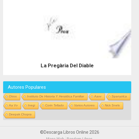
La Pregària Del Diable
Autores Populares
Otros
Instituto De Historia Y Heraldica Familiar
Aavv
Spanyolca
Aa Vv
Inegi
Corin Tellado
Varios Autores
Nick Snels
Deepak Chopra
©Descarga Libros Online 2026
Mapa Web
Random Libros