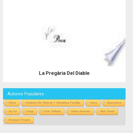
La Pregària Del Diable
Autores Populares
Otros
Instituto De Historia Y Heraldica Familiar
Aavv
Spanyolca
Aa Vv
Inegi
Corin Tellado
Varios Autores
Nick Snels
Deepak Chopra