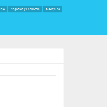
esía
Negocios y Economia
Autoayuda