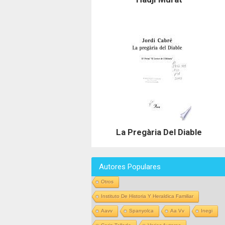
La Pregària Del Diable
Autores Populares
Otros
Instituto De Historia Y Heraldica Familiar
Aavv
Spanyolca
Aa Vv
Inegi