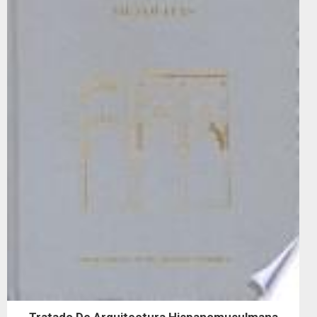
Tratado De Arquitectura Hispanomusulmana