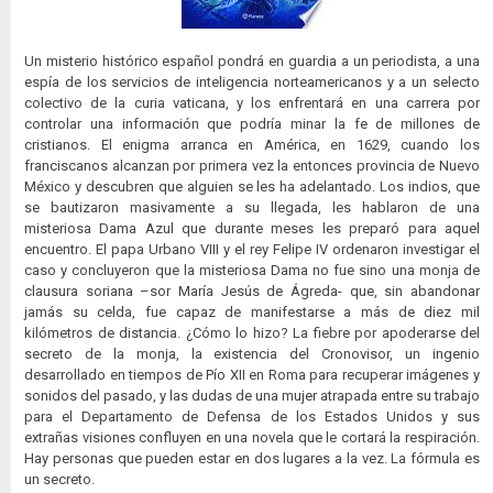
Un misterio histórico español pondrá en guardia a un periodista, a una
espía de los servicios de inteligencia norteamericanos y a un selecto
colectivo de la curia vaticana, y los enfrentará en una carrera por
controlar una información que podría minar la fe de millones de
cristianos. El enigma arranca en América, en 1629, cuando los
franciscanos alcanzan por primera vez la entonces provincia de Nuevo
México y descubren que alguien se les ha adelantado. Los indios, que
se bautizaron masivamente a su llegada, les hablaron de una
misteriosa Dama Azul que durante meses les preparó para aquel
encuentro. El papa Urbano VIII y el rey Felipe IV ordenaron investigar el
caso y concluyeron que la misteriosa Dama no fue sino una monja de
clausura soriana –sor María Jesús de Ágreda- que, sin abandonar
jamás su celda, fue capaz de manifestarse a más de diez mil
kilómetros de distancia. ¿Cómo lo hizo? La fiebre por apoderarse del
secreto de la monja, la existencia del Cronovisor, un ingenio
desarrollado en tiempos de Pío XII en Roma para recuperar imágenes y
sonidos del pasado, y las dudas de una mujer atrapada entre su trabajo
para el Departamento de Defensa de los Estados Unidos y sus
extrañas visiones confluyen en una novela que le cortará la respiración.
Hay personas que pueden estar en dos lugares a la vez. La fórmula es
un secreto.