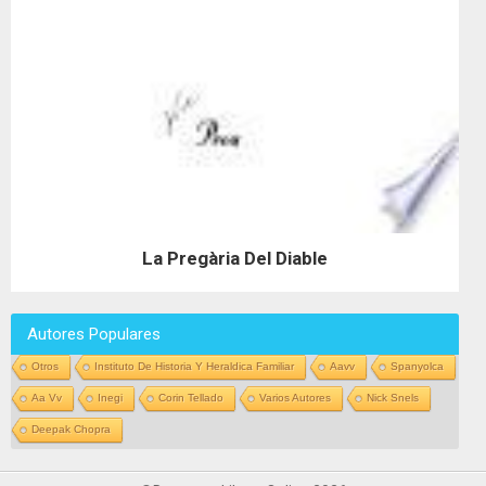
La Pregària Del Diable
Autores Populares
Otros
Instituto De Historia Y Heraldica Familiar
Aavv
Spanyolca
Aa Vv
Inegi
Corin Tellado
Varios Autores
Nick Snels
Deepak Chopra