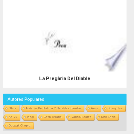
La Pregària Del Diable
Autores Populares
Otros
Instituto De Historia Y Heraldica Familiar
Aavv
Spanyolca
Aa Vv
Inegi
Corin Tellado
Varios Autores
Nick Snels
Deepak Chopra