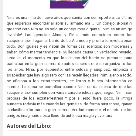
Nina es una niña de nueve años que sueña con ser reportera. Lo último
que esperaba encontrar al abrir su armario era … ¡Un conejo! ¡Rosa! ¡Y
gigante! Pero Nim no es solo un conejo rosa gigante, ¡Nim es un amigo
invisible! Las gemelas Alma y Elma, más conocidas como las
«cuquinenas», llegan al barrio de La Alameda y pronto lo revolucionan
todo. Son iguales y se visten de forma casi idéntica: son modernas y
saben cómo marcar tendencia. Su llegada causa un verdadero revuelo,
justo en el momento en que los chicos del barrio se preparan para
participar en la gran carrera de autos caseros que se organiza todos
los años. Nina, por supuesto, entre celosa y suspicaz, empieza a
sospechar que hay algo raro con las recién llegadas. Nim, ajeno a todo,
se aficiona a los extraterrestres, lee libros y busca información en
internet. La cosa se complica cuando Nina se da cuenta de que las
«cuquinenas» cumplen con varias características que, según Nim, ¡son
propias de los extraterrestres! Y por si esto fuera poco, la intriga
aumenta todavía más cuando las gemelas, de forma misteriosa, ganan
la clasificación para la gran carrera. Verdaderamente, el mundo de los
amigos imaginarios está lleno de auténtica magia y aventura.
Autores del Libro: