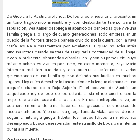
De Grecia a la Austria profunda. De los años cincuenta al presente. En
un tono tragicómico irresistible y con desbordante talento para la
fabulación, Vea Kaiser despliega el abanico de peripecias que vive una
familia griega a lo largo de cuatro generaciones. Todo empieza en un
pueblo de la frontera greco-albanesa dividido por la guerra. Con la Yaya
María, abuela y casamentera por excelencia, a quien no echa atrás
ninguna intriga cuando se trata de asegurar la continuidad de su linaje.
Y con la inteligente, obstinada y díscola Eleni, y con su primo Lefti, cuyo
máximo anhelo es vivir en paz. Pero, en cierto momento, Yaya María
interpreta mal los augurios y eso arrastra al infortunio a varias
generaciones de una familia que va dejando sus huellas en muchos
lugares. Hay quien descubre la fascinación de la lengua alemana en una
pequeña ciudad de la Baja Sajonia. En el corazón de Austria, un
baqueteado rey del pop de los setenta ansía el reencuentro con la
mujer que perdió cuarenta años atrás. En una metrópolis suiza, un
cocinero enfermo de amor hace carrera gracias a sus recetas de
insectos triturados. Y, en una isla griega llamada Makarionissi, donde -
según la mitología griega- habitan los héroes felices, un sindicalista
desempleado busca desesperadamente su anillo de boda para intentar
burlar a la muerte.
Autores del Libro: