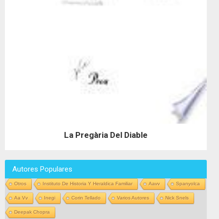
La Pregària Del Diable
Autores Populares
Otros
Instituto De Historia Y Heraldica Familiar
Aavv
Spanyolca
Aa Vv
Inegi
Corin Tellado
Varios Autores
Nick Snels
Deepak Chopra