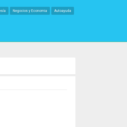
esía
Negocios y Economia
Autoayuda