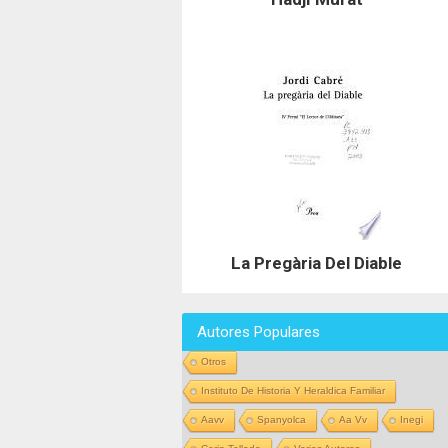
La Pregària Del Diable
Autores Populares
Otros
Instituto De Historia Y Heraldica Familiar
Aavv
Spanyolca
Aa Vv
Inegi