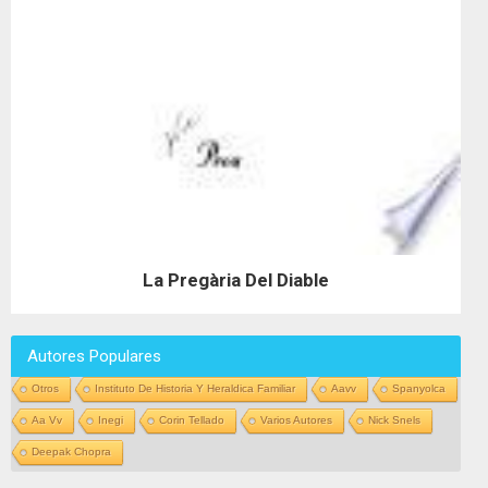
La Pregària Del Diable
Autores Populares
Otros
Instituto De Historia Y Heraldica Familiar
Aavv
Spanyolca
Aa Vv
Inegi
Corin Tellado
Varios Autores
Nick Snels
Deepak Chopra