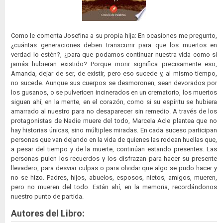
Como le comenta Josefina a su propia hija: En ocasiones me pregunto,
¿cuántas generaciones deben transcurrir para que los muertos en
verdad lo estén?, ¿para que podamos continuar nuestra vida como si
jamás hubieran existido? Porque morir significa precisamente eso,
Amanda, dejar de ser, de existir, pero eso sucede y, al mismo tiempo,
no sucede. Aunque sus cuerpos se desmoronen, sean devorados por
los gusanos, o se pulvericen incinerados en un crematorio, los muertos
siguen ahí, en la mente, en el corazón, como si su espíritu se hubiera
amarrado al nuestro para no desaparecer sin remedio. A través de los
protagonistas de Nadie muere del todo, Marcela Acle plantea que no
hay historias únicas, sino múltiples miradas. En cada suceso participan
personas que van dejando en la vida de quienes las rodean huellas que,
a pesar del tiempo y de la muerte, continúan estando presentes. Las
personas pulen los recuerdos y los disfrazan para hacer su presente
llevadero, para desviar culpas o para olvidar que algo se pudo hacer y
no se hizo. Padres, hijos, abuelos, esposos, nietos, amigos, mueren,
pero no mueren del todo. Están ahí, en la memoria, recordándonos
nuestro punto de partida.
Autores del Libro: