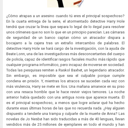
¿Cómo atrapas a un asesino cuando tú eres el principal sospechoso?
En la cuarta entrega de la serie, el atormentado detective Harry Hole
tendrá que cruzar la línea que separa lo legal de lo ilegal para resolver
unos crímenes que no son lo que en un principio parecían. Las cámaras
de seguridad de un banco captan cómo un atracador dispara a
bocajarro a la cajera tras un extraño intercambio de palabras. El
detective Harry Hole se hará cargo de la investigación, con la ayuda de
Beate Lonn, una de las investigadoras más desconcertantes del cuerpo
de policía, capaz de identificar rasgos faciales mucho más rápido que
cualquier programa informático, pero incapaz de moverse en sociedad.
Todas las pesquisas remiten a Raskol Baxhet, un legendario atracador.
Sin embargo, es imposible que sea el culpable porque cumple
condena en prisión. Y, mientras los atracos se suceden cada vez con
más virulencia, Harry se mete en líos. Una mañana amanece en su piso
con una resaca horrible que le hace revivir viejos temores. La noche
anterior había quedado con una antigua novia que aparece muerta. Él
es el principal sospechoso, a menos que logre aclarar qué ha hecho
durante esas últimas horas de las que no recuerda nada. ¿Hay alguien
dispuesto a tenderle una trampa y culparle de la muerte de Anna? Las
novelas de Jo Nesbø han sido traducidas a más de 40 lenguas, llevan
vendidos más de 25 millones de ejemplares en todo el mundo y han