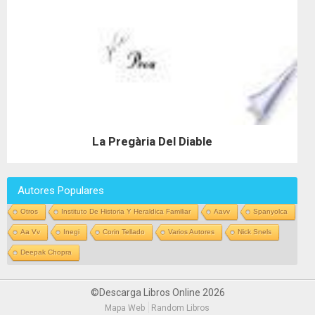
La Pregària Del Diable
Autores Populares
Otros
Instituto De Historia Y Heraldica Familiar
Aavv
Spanyolca
Aa Vv
Inegi
Corin Tellado
Varios Autores
Nick Snels
Deepak Chopra
©Descarga Libros Online 2026
Mapa Web
Random Libros