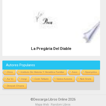
La Pregària Del Diable
Autores Populares
Otros
Instituto De Historia Y Heraldica Familiar
Aavv
Spanyolca
Aa Vv
Inegi
Corin Tellado
Varios Autores
Nick Snels
Deepak Chopra
©Descarga Libros Online 2026
Mapa Web
Random Libros